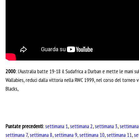
2000
: l’Australia batte 19-18 il Sudafrica a Durban e mette le mani sul
Wallabies, reduci dalla vittoria nella RWC 1999, nel corso del torneo v
Blacks,
Puntate precedenti
:
settimana 1
,
settimana 2
,
settimana 3
,
settimana
settimana 7
,
settimana 8
,
settimana 9
,
settimana 10
,
settimana 11
,
se