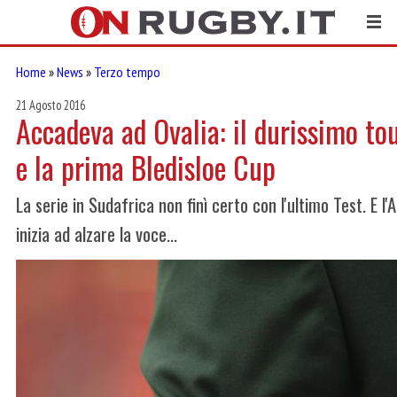
Home
»
News
»
Terzo tempo
21 Agosto 2016
Accadeva ad Ovalia: il durissimo to
e la prima Bledisloe Cup
La serie in Sudafrica non finì certo con l'ultimo Test. E l
inizia ad alzare la voce...