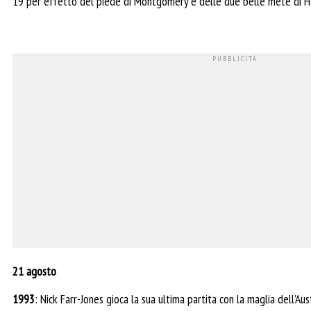
19 per effetto del piede di Montgomery e delle due belle mete di H
21 agosto
1993
: Nick Farr-Jones gioca la sua ultima partita con la maglia dell’Aust