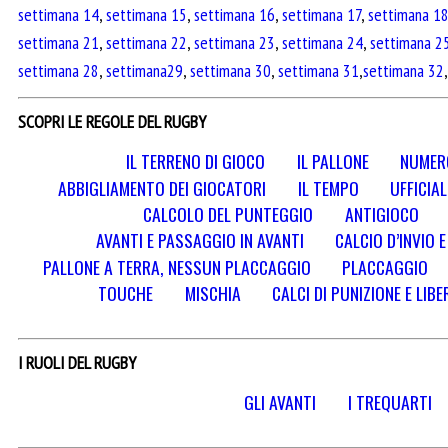
settimana 14
,
settimana 15
,
settimana 16
,
settimana 17
,
settimana 1
settimana 21
,
settimana 22
,
settimana 23
,
settimana 24
,
settimana 2
settimana 28
,
settimana29
,
settimana 30
,
settimana 31
,
settimana 32
SCOPRI LE REGOLE DEL RUGBY
IL TERRENO DI GIOCO
IL PALLONE
NUMERO
ABBIGLIAMENTO DEI GIOCATORI
IL TEMPO
UFFICIAL
CALCOLO DEL PUNTEGGIO
ANTIGIOCO
AVANTI E PASSAGGIO IN AVANTI
CALCIO D’INVIO 
PALLONE A TERRA, NESSUN PLACCAGGIO
PLACCAGGIO
TOUCHE
MISCHIA
CALCI DI PUNIZIONE E LIBE
I RUOLI DEL RUGBY
GLI AVANTI
I TREQUARTI