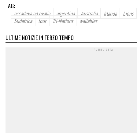
TAG:
accadeva ad ovalia
argentina
Australia
Irlanda
Lions
Sudafrica
tour
Tri-Nations
wallabies
ULTIME NOTIZIE IN TERZO TEMPO