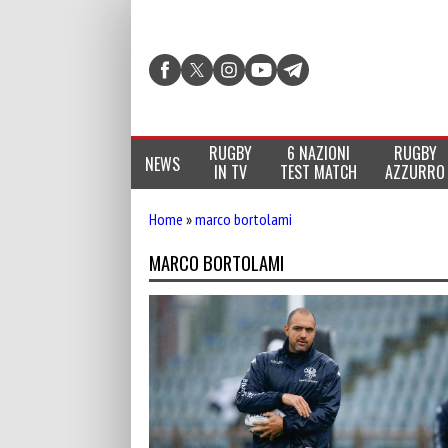
RUGBY
6 NAZIONI
RUGBY
NEWS
IN TV
TEST MATCH
AZZURRO
Home
»
marco bortolami
MARCO BORTOLAMI