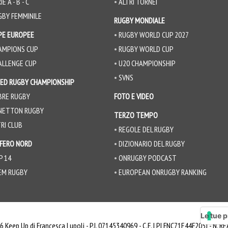
IE A - B - C
ALTRI TORNEI
GBY FEMMINILE
RUGBY MONDIALE
PE EUROPEE
RUGBY WORLD CUP 2027
AMPIONS CUP
RUGBY WORLD CUP
ALLENGE CUP
U20 CHAMPIONSHIP
SVNS
ED RUGBY CHAMPIONSHIP
BRE RUGBY
FOTO E VIDEO
NETTON RUGBY
TERZO TEMPO
RI CLUB
REGOLE DEL RUGBY
FERO NORD
DIZIONARIO DEL RUGBY
P 14
ONRUGBY PODCAST
EM RUGBY
EUROPEAN ONRUGBY RANKING
Le tue p
6 Keep Up di Francesca Lupoli - P.I. 07145340969 - C.F. LPLFNC71E44F205J - N. 