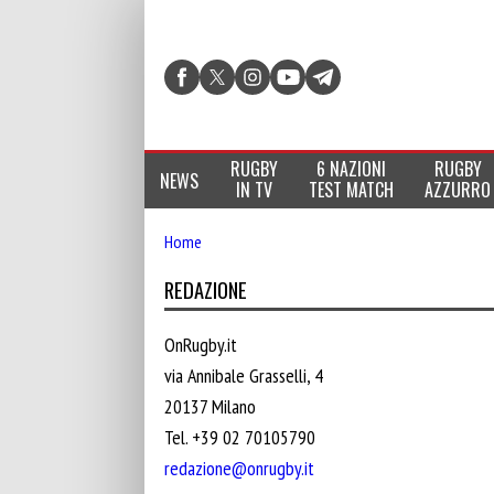
RUGBY
6 NAZIONI
RUGBY
NEWS
IN TV
TEST MATCH
AZZURRO
Home
REDAZIONE
OnRugby.it
via Annibale Grasselli, 4
20137 Milano
Tel. +39 02 70105790
redazione@onrugby.it