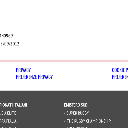
45340969
 28/09/2012
PRIVACY
COOKIE 
PREFERENZE PRIVACY
PREFERE
IONATI ITALIANI
EMISFERO SUD
IE A ELITE
SUPER RUGBY
PA ITALIA
THE RUGBY CHAMPIONSHIP