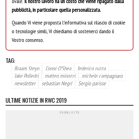
ovale.
Il nostro lavoro ha un costo che viene ripagato dalla
pubblicità, in particolare quella personalizzata.
Quando Vi viene proposta l’informativa sul rilascio di cookie
o tecnologie simili, Vi chiediamo di sostenerci dando il
Vostro consenso.
TAG:
Braam Steyn
Conor O'Shea
federico ruzza
Jake Polledri
matteo minozzi
michele campagnaro
newsletter
sebastian Negri
Sergio parisse
ULTIME NOTIZIE IN RWC 2019