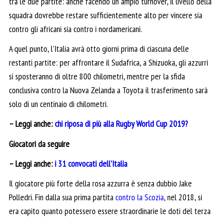
tra le due partite: anche facendo un ampio turnover, il livello della
squadra dovrebbe restare sufficientemente alto per vincere sia
contro gli africani sia contro i nordamericani.
A quel punto, l’Italia avrà otto giorni prima di ciascuna delle
restanti partite: per affrontare il Sudafrica, a Shizuoka, gli azzurri
si sposteranno di oltre 800 chilometri, mentre per la sfida
conclusiva contro la Nuova Zelanda a Toyota il trasferimento sarà
solo di un centinaio di chilometri.
– Leggi anche:
chi riposa di più alla Rugby World Cup 2019?
Giocatori da seguire
– Leggi anche:
i 31 convocati dell’Italia
Il giocatore più forte della rosa azzurra è senza dubbio Jake
Polledri. Fin dalla sua prima partita
contro la Scozia
, nel 2018, si
era capito quanto potessero essere straordinarie le doti del terza