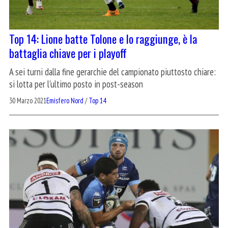
Top 14: Lione batte Tolone e lo raggiunge, è la
battaglia chiave per i playoff
A sei turni dalla fine gerarchie del campionato piuttosto chiare:
si lotta per l'ultimo posto in post-season
30 Marzo 2021
Emisfero Nord
/
Top 14