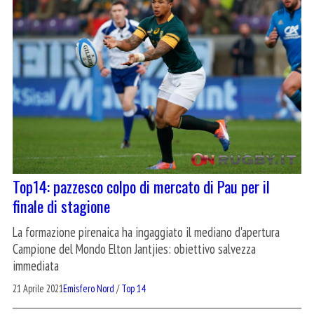
Top14: pazzesco colpo di mercato di Pau per il
finale di stagione
La formazione pirenaica ha ingaggiato il mediano d'apertura
Campione del Mondo Elton Jantjies: obiettivo salvezza
immediata
21 Aprile 2021
Emisfero Nord
/
Top 14