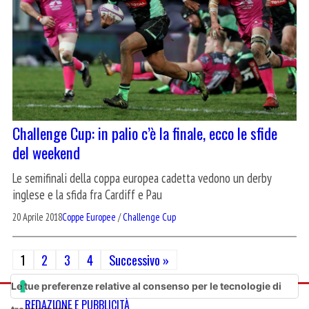
Challenge Cup: in palio c’è la finale, ecco le sfide
del weekend
Le semifinali della coppa europea cadetta vedono un derby
inglese e la sfida fra Cardiff e Pau
20 Aprile 2018
Coppe Europee
/
Challenge Cup
Paginazione
1
2
3
4
Successivo »
degli
Le tue preferenze relative al consenso per le tecnologie di
REDAZIONE E PUBBLICITÀ