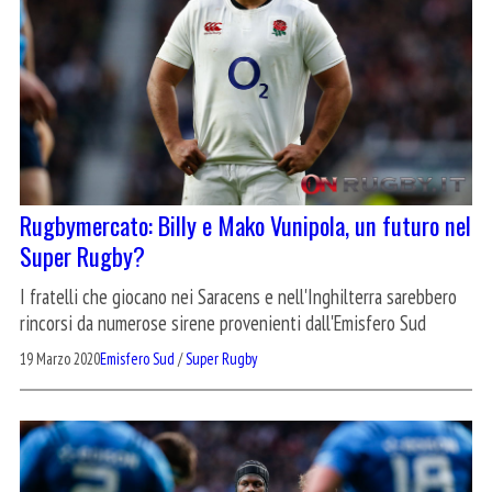
Rugbymercato: Billy e Mako Vunipola, un futuro nel
Super Rugby?
I fratelli che giocano nei Saracens e nell'Inghilterra sarebbero
rincorsi da numerose sirene provenienti dall'Emisfero Sud
19 Marzo 2020
Emisfero Sud
/
Super Rugby