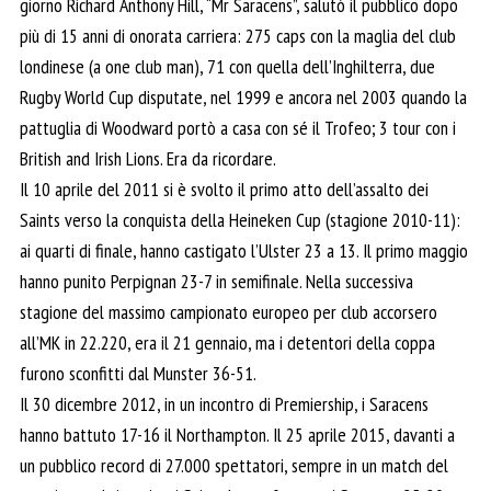
giorno Richard Anthony Hill, “Mr Saracens”, salutò il pubblico dopo
più di 15 anni di onorata carriera: 275 caps con la maglia del club
londinese (a one club man), 71 con quella dell’Inghilterra, due
Rugby World Cup disputate, nel 1999 e ancora nel 2003 quando la
pattuglia di Woodward portò a casa con sé il Trofeo; 3 tour con i
British and Irish Lions. Era da ricordare.
Il 10 aprile del 2011 si è svolto il primo atto dell’assalto dei
Saints verso la conquista della Heineken Cup (stagione 2010-11):
ai quarti di finale, hanno castigato l’Ulster 23 a 13. Il primo maggio
hanno punito Perpignan 23-7 in semifinale. Nella successiva
stagione del massimo campionato europeo per club accorsero
all’MK in 22.220, era il 21 gennaio, ma i detentori della coppa
furono sconfitti dal Munster 36-51.
Il 30 dicembre 2012, in un incontro di Premiership, i Saracens
hanno battuto 17-16 il Northampton. Il 25 aprile 2015, davanti a
un pubblico record di 27.000 spettatori, sempre in un match del