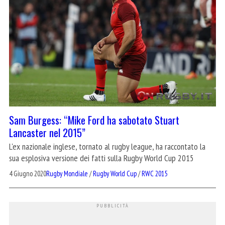
Sam Burgess: “Mike Ford ha sabotato Stuart
Lancaster nel 2015”
L'ex nazionale inglese, tornato al rugby league, ha raccontato la
sua esplosiva versione dei fatti sulla Rugby World Cup 2015
4 Giugno 2020
Rugby Mondiale
/
Rugby World Cup
/
RWC 2015