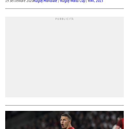
19 Settembre 2020
Rugby Mondiale
/
Rugby World Cup
/
RWC 2015