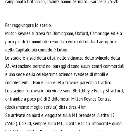
campionato britannico, i Saints hanno fermato i Saracens 25-20.
Per raggiungere lo stadio
Milton Keynes si trova fra Birmingham, Oxford, Cambridge ed è a
poco più di 35 minuti di treno dal centro di Londra. L’aeroporto
della Capitale più comodo è Luton.
Lo stadio è a sud della città, nelle vicinanze dello svincolo della
A5. Attenzione perché nei paraggi ci sono alcuni centri commerciali
e una sede della celeberrima azienda svedese di mobili e
complementi… Non è inconsueto trovare parecchio traffico.
Le stazioni ferroviarie più vicine sono Bletchley e Fenny Stratford,
entrambe a poco più di 2 chilometri, Milton Keynes Central
(decisamente meglio servita) dista circa 4 km.
Se arrivate da nord e viaggiate sulla M1 prendete l’uscita 15
(A508). Da sud, sempre sulla M1, l’uscita è la 13, imboccate quindi