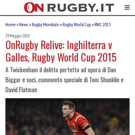
Home
»
News
»
Rugby Mondiale
»
Rugby World Cup
»
RWC 2015
29 Maggio 2020
OnRugby Relive: Inghilterra v
Galles, Rugby World Cup 2015
A Twickenham il delitto perfetto ad opera di Dan
Biggar e soci, commento speciale di Tom Shanklin e
David Flatman