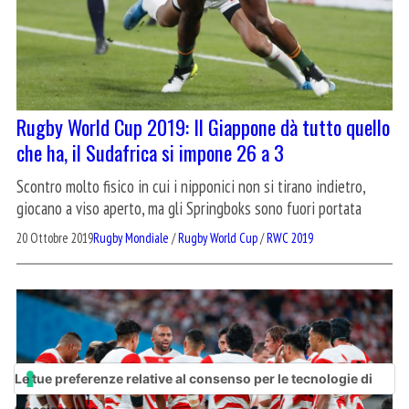
Rugby World Cup 2019: Il Giappone dà tutto quello
che ha, il Sudafrica si impone 26 a 3
Scontro molto fisico in cui i nipponici non si tirano indietro,
giocano a viso aperto, ma gli Springboks sono fuori portata
20 Ottobre 2019
Rugby Mondiale
/
Rugby World Cup
/
RWC 2019
Le tue preferenze relative al consenso per le tecnologie di