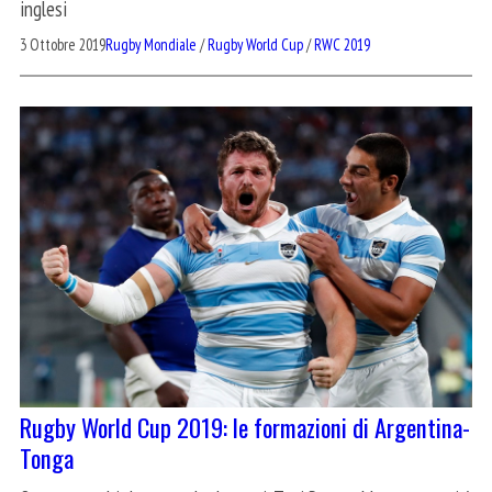
inglesi
3 Ottobre 2019
Rugby Mondiale
/
Rugby World Cup
/
RWC 2019
Rugby World Cup 2019: le formazioni di Argentina-
Tonga