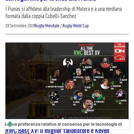
I Pumas si affidano alla leadership di Matera e a una mediana
formata dalla coppia Cubelli-Sanchez
19 Settembre 2019
Rugby Mondiale
/
Rugby World Cup
Le tue preferenze relative al consenso per le tecnologie di
RWC Best XV: il miglior tallonatore è Keven