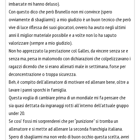
imbarcate mi hanno deluso).
Con questo dico che però Brunello non mi convince (spero
ovviamente di sbagliarmi): a mio giudizio è un buon tecnico che però
vive di luce riflessa dei suoi giocatori, ovvero ha avuto negli ultimi
anni il miglior materiale possibile e a volte non lo ha saputo
valorizzare (sempre a mio giudizio).
Non ho apprezzato la prestazione col Galles, da vincere senza se e
senza ma, persa in malomodo con dichiarazioni che colpelizzavano i
ragazzi dicendo che si erano allenati male in settimana, forse per
deconcentrazione o troppa sicurezza.
Beh, è compito dell’allenatore di motivare ed allenare bene, oltre a
lavare i panni sporchi in famiglia.
Questa voglia di cambiare prima di un mondiale mi fa pensare che
sia quasi dettata da ingranaggi rotti all’interno dell’attuale gruppo
under 20.
Se cosi’ fossi mi sorprenderei che per “punizione” si tromba un
allenatore e si mette ad allenare la seconda franchigia italiana.
Spero di sbagliarmi ma non vedo di buon occhio questa scelta, avrei