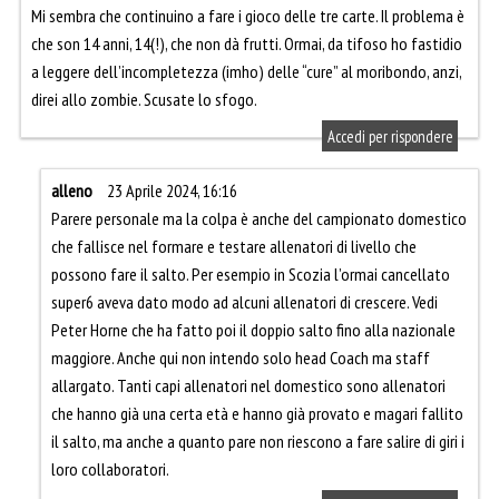
Mi sembra che continuino a fare i gioco delle tre carte. Il problema è
che son 14 anni, 14(!), che non dà frutti. Ormai, da tifoso ho fastidio
a leggere dell’incompletezza (imho) delle “cure” al moribondo, anzi,
direi allo zombie. Scusate lo sfogo.
Accedi per rispondere
alleno
23 Aprile 2024, 16:16
Parere personale ma la colpa è anche del campionato domestico
che fallisce nel formare e testare allenatori di livello che
possono fare il salto. Per esempio in Scozia l’ormai cancellato
super6 aveva dato modo ad alcuni allenatori di crescere. Vedi
Peter Horne che ha fatto poi il doppio salto fino alla nazionale
maggiore. Anche qui non intendo solo head Coach ma staff
allargato. Tanti capi allenatori nel domestico sono allenatori
che hanno già una certa età e hanno già provato e magari fallito
il salto, ma anche a quanto pare non riescono a fare salire di giri i
loro collaboratori.