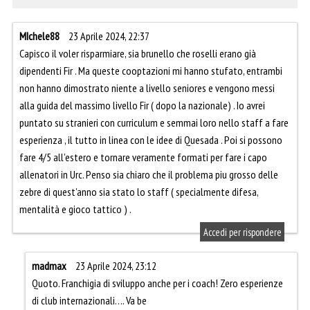
MIchele88
23 Aprile 2024, 22:37
Capisco il voler risparmiare, sia brunello che roselli erano già
dipendenti Fir . Ma queste cooptazioni mi hanno stufato, entrambi
non hanno dimostrato niente a livello seniores e vengono messi
alla guida del massimo livello Fir ( dopo la nazionale) . Io avrei
puntato su stranieri con curriculum e semmai loro nello staff a fare
esperienza , il tutto in linea con le idee di Quesada . Poi si possono
fare 4/5 all’estero e tornare veramente formati per fare i capo
allenatori in Urc. Penso sia chiaro che il problema piu grosso delle
zebre di quest’anno sia stato lo staff ( specialmente difesa,
mentalità e gioco tattico ) .
Accedi per rispondere
madmax
23 Aprile 2024, 23:12
Quoto. Franchigia di sviluppo anche per i coach! Zero esperienze
di club internazionali…. Va be