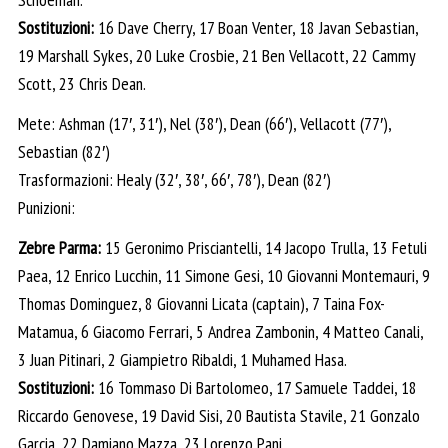
Sostituzioni:
16 Dave Cherry, 17 Boan Venter, 18 Javan Sebastian,
19 Marshall Sykes, 20 Luke Crosbie, 21 Ben Vellacott, 22 Cammy
Scott, 23 Chris Dean.
Mete: Ashman (17′, 31′), Nel (38′), Dean (66′), Vellacott (77′),
Sebastian (82′)
Trasformazioni: Healy (32′, 38′, 66′, 78′), Dean (82′)
Punizioni:
Zebre Parma:
15 Geronimo Prisciantelli, 14 Jacopo Trulla, 13 Fetuli
Paea, 12 Enrico Lucchin, 11 Simone Gesi, 10 Giovanni Montemauri, 9
Thomas Dominguez, 8 Giovanni Licata (captain), 7 Taina Fox-
Matamua, 6 Giacomo Ferrari, 5 Andrea Zambonin, 4 Matteo Canali,
3 Juan Pitinari, 2 Giampietro Ribaldi, 1 Muhamed Hasa.
Sostituzioni:
16 Tommaso Di Bartolomeo, 17 Samuele Taddei, 18
Riccardo Genovese, 19 David Sisi, 20 Bautista Stavile, 21 Gonzalo
Garcia, 22 Damiano Mazza, 23 Lorenzo Pani.