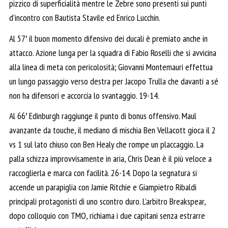
pizzico di superficialità mentre le Zebre sono presenti sui punti
d’incontro con Bautista Stavile ed Enrico Lucchin.
Al 57′ il buon momento difensivo dei ducali è premiato anche in
attacco. Azione lunga per la squadra di Fabio Roselli che si avvicina
alla linea di meta con pericolosità; Giovanni Montemauri effettua
un lungo passaggio verso destra per Jacopo Trulla che davanti a sé
non ha difensori e accorcia lo svantaggio. 19-14.
Al 66′ Edinburgh raggiunge il punto di bonus offensivo. Maul
avanzante da touche, il mediano di mischia Ben Vellacott gioca il 2
vs 1 sul lato chiuso con Ben Healy che rompe un placcaggio. La
palla schizza improvvisamente in aria, Chris Dean è il più veloce a
raccoglierla e marca con facilità. 26-14. Dopo la segnatura si
accende un parapiglia con Jamie Ritchie e Giampietro Ribaldi
principali protagonisti di uno scontro duro. L’arbitro Breakspear,
dopo colloquio con TMO, richiama i due capitani senza estrarre