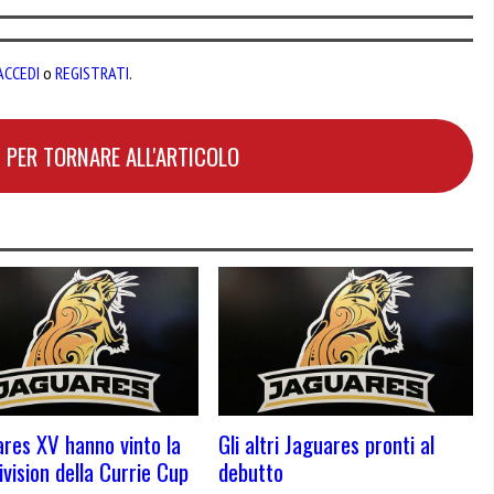
ACCEDI
o
REGISTRATI
.
 PER TORNARE ALL'ARTICOLO
ares XV hanno vinto la
Gli altri Jaguares pronti al
ivision della Currie Cup
debutto