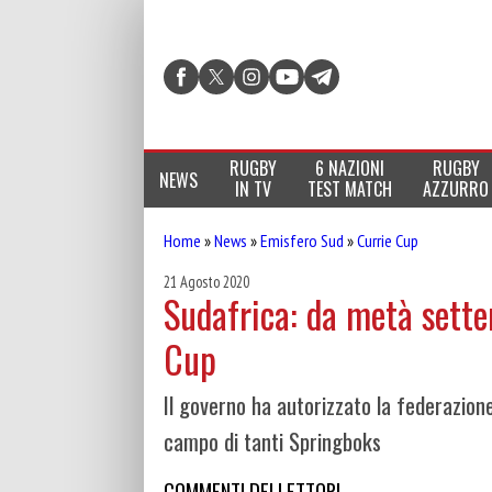
RUGBY
6 NAZIONI
RUGBY
NEWS
IN TV
TEST MATCH
AZZURRO
Home
»
News
»
Emisfero Sud
»
Currie Cup
21 Agosto 2020
Sudafrica: da metà sette
Cup
Il governo ha autorizzato la federazione
campo di tanti Springboks
COMMENTI DEI LETTORI