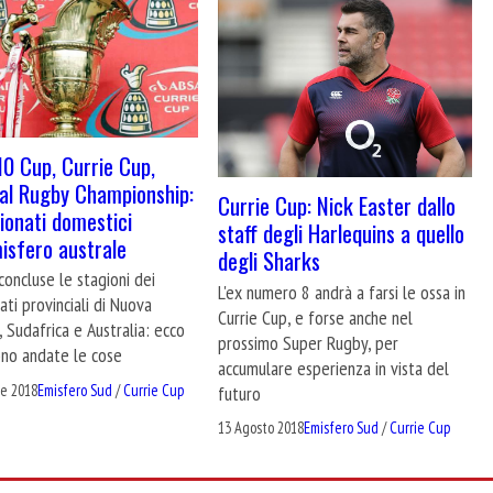
10 Cup, Currie Cup,
al Rugby Championship:
Currie Cup: Nick Easter dallo
ionati domestici
staff degli Harlequins a quello
misfero australe
degli Sharks
concluse le stagioni dei
L'ex numero 8 andrà a farsi le ossa in
ti provinciali di Nuova
Currie Cup, e forse anche nel
 Sudafrica e Australia: ecco
prossimo Super Rugby, per
no andate le cose
accumulare esperienza in vista del
re 2018
Emisfero Sud
/
Currie Cup
futuro
13 Agosto 2018
Emisfero Sud
/
Currie Cup