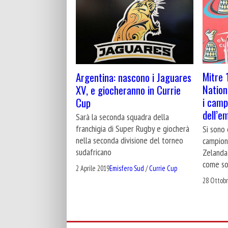
Mitre 
Argentina: nascono i Jaguares
Nation
XV, e giocheranno in Currie
i camp
Cup
dell’e
Sarà la seconda squadra della
franchigia di Super Rugby e giocherà
Si sono 
nella seconda divisione del torneo
campiona
sudafricano
Zelanda,
come so
2 Aprile 2019
Emisfero Sud
/
Currie Cup
28 Ottob