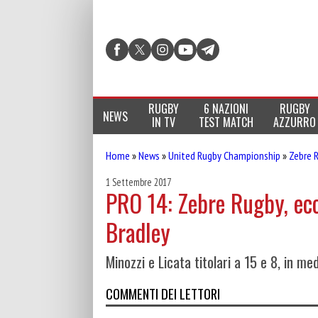
RUGBY
6 NAZIONI
RUGBY
NEWS
IN TV
TEST MATCH
AZZURRO
Home
»
News
»
United Rugby Championship
»
Zebre 
1 Settembre 2017
PRO 14: Zebre Rugby, ecc
Bradley
Minozzi e Licata titolari a 15 e 8, in me
COMMENTI DEI LETTORI