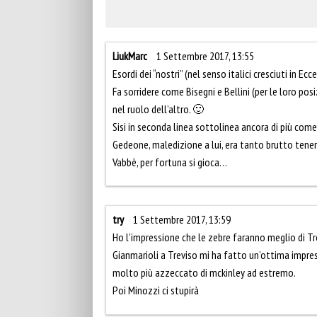
LiukMarc
1 Settembre 2017, 13:55
Esordi dei “nostri” (nel senso italici cresciuti in 
Fa sorridere come Bisegni e Bellini (per le loro po
nel ruolo dell’altro. 🙂
Sisi in seconda linea sottolinea ancora di più come 
Gedeone, maledizione a lui, era tanto brutto tener
Vabbè, per fortuna si gioca…
try
1 Settembre 2017, 13:59
Ho l’impressione che le zebre faranno meglio di Tr
Gianmarioli a Treviso mi ha fatto un’ottima impre
molto più azzeccato di mckinley ad estremo.
Poi Minozzi ci stupirà