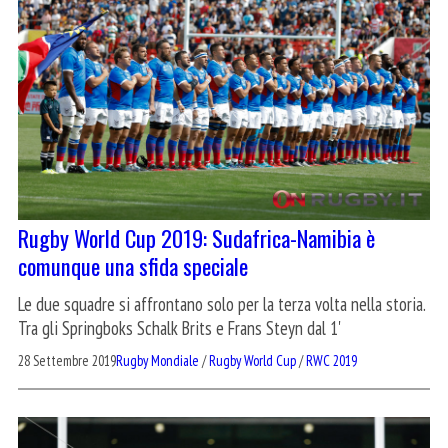
Rugby World Cup 2019: Sudafrica-Namibia è
comunque una sfida speciale
Le due squadre si affrontano solo per la terza volta nella storia.
Tra gli Springboks Schalk Brits e Frans Steyn dal 1'
28 Settembre 2019
Rugby Mondiale
/
Rugby World Cup
/
RWC 2019