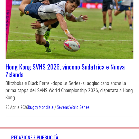
Hong Kong SVNS 2026, vincono Sudafrica e Nuova
Zelanda
Blitzboks e Black Ferns -dopo le Series- si aggiudicano anche la
prima tappa del SVNS World Championship 2026, disputata a Hong
Kong
20 Aprile 2026
Rugby Mondiale
/
Sevens World Series
REDAZIONE E PUBBLICITÀ