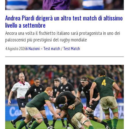
Andrea Piardi dirigerà un altro test match di altissimo
livello a settembre
Ancora una volta il fischietto italiano sarà protagonista in uno dei
palcoscenici più prestigiosi del rugby mondiale
4 Agosto 2026
6 Nazioni – Test match
/
Test Match