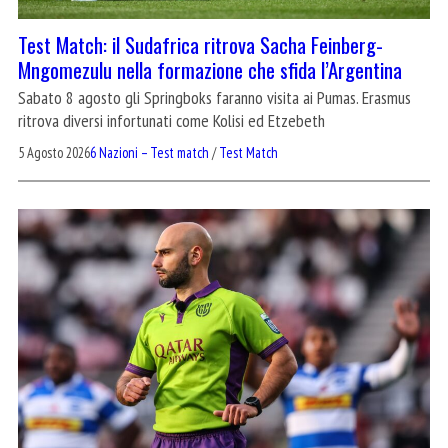
Test Match: il Sudafrica ritrova Sacha Feinberg-
Mngomezulu nella formazione che sfida l’Argentina
Sabato 8 agosto gli Springboks faranno visita ai Pumas. Erasmus
ritrova diversi infortunati come Kolisi ed Etzebeth
5 Agosto 2026
6 Nazioni – Test match
/
Test Match