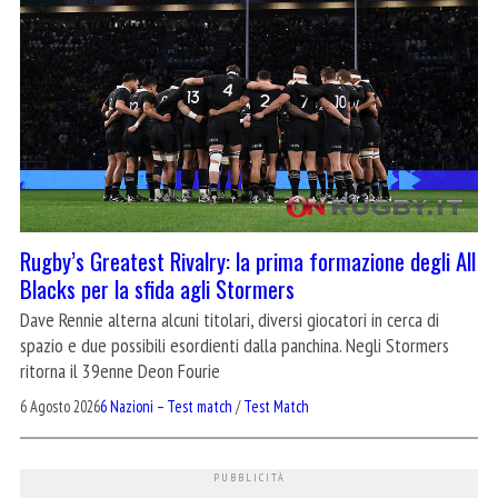
Rugby’s Greatest Rivalry: la prima formazione degli All
Blacks per la sfida agli Stormers
Dave Rennie alterna alcuni titolari, diversi giocatori in cerca di
spazio e due possibili esordienti dalla panchina. Negli Stormers
ritorna il 39enne Deon Fourie
6 Agosto 2026
6 Nazioni – Test match
/
Test Match