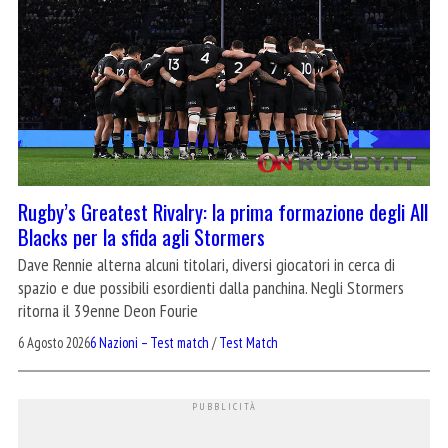
Rugby’s Greatest Rivalry: la prima formazione degli All
Blacks per la sfida agli Stormers
Dave Rennie alterna alcuni titolari, diversi giocatori in cerca di
spazio e due possibili esordienti dalla panchina. Negli Stormers
ritorna il 39enne Deon Fourie
6 Agosto 2026
6 Nazioni – Test match
/
Test Match