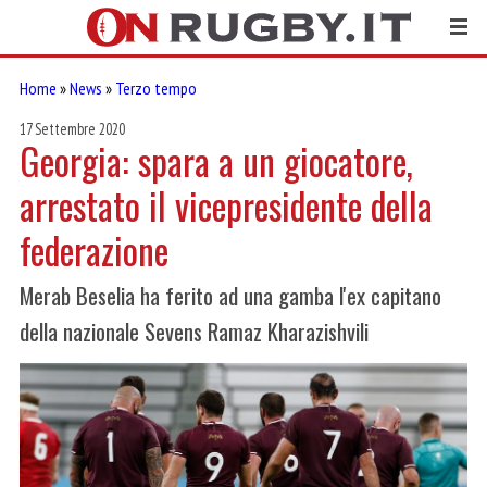
Home
»
News
»
Terzo tempo
17 Settembre 2020
Georgia: spara a un giocatore,
arrestato il vicepresidente della
federazione
Merab Beselia ha ferito ad una gamba l'ex capitano
della nazionale Sevens Ramaz Kharazishvili