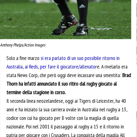
 Anthony Phelps/Action Images
Solo a fine marzo
si era parlato di un suo possibile ritorno in
Australia, ai Reds, per fare il giocatore/allenator
e. A rivelarlo era
stata News Corp, che però oggi deve incassare una smentita:
Brad
Thorn ha infatti annunciato il suo ritiro dal rugby giocato al
termine della stagione in corso.
Il seconda linea neozelandese, oggi ai Tigers di Leicester, ha 40
anni e ha iniziato la sua carriera ovale in Australia nel rugby a 13,
codice con cui ha giocato per 8 volte con la maglia di quella
nazionale. Poi nel 2001 il passaggio al rugby a 15 e il ritorno in
patria per giocare con i Crusaders. La conquista della maglia All