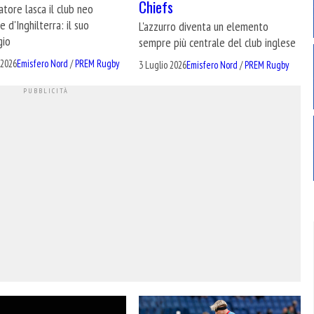
Chiefs
natore lasca il club neo
 d'Inghilterra: il suo
L'azzurro diventa un elemento
gio
sempre più centrale del club inglese
 2026
Emisfero Nord
/
PREM Rugby
3 Luglio 2026
Emisfero Nord
/
PREM Rugby