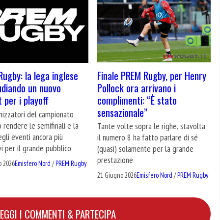
Finale PREM Rugby, per Henry
ugby: la lega inglese
Pollock ora arrivano i
udiando un nuovo
complimenti: “È stato
 per i playoff
sensazionale”
nizzatori del campionato
 rendere le semifinali e la
Tante volte sopra le righe, stavolta
egli eventi ancora più
il numero 8 ha fatto parlare di sé
vi per il grande pubblico
(quasi) solamente per la grande
prestazione
o 2026
Emisfero Nord
/
PREM Rugby
21 Giugno 2026
Emisfero Nord
/
PREM Rugby
LEGGI I COMMENTI & PARTECIPA