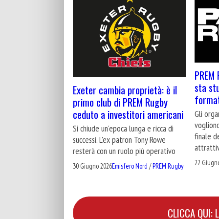
PREM R
sta st
Exeter cambia proprietà: è il
format
primo club di PREM Rugby
ceduto a investitori americani
Gli orga
vogliono
Si chiude un'epoca lunga e ricca di
finale d
successi. L'ex patron Tony Rowe
attratti
resterà con un ruolo più operativo
22 Giugn
30 Giugno 2026
Emisfero Nord
/
PREM Rugby
CLICCA QUI: 