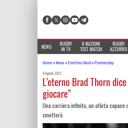
RUGBY
6 NAZIONI
RUGBY
NEWS
IN TV
TEST MATCH
AZZURRO
Home
»
News
»
Emisfero Nord
»
Premiership
8 Aprile 2015
L’eterno Brad Thorn dice
giocare”
Una carriera infinita, un atleta capace 
smetterà