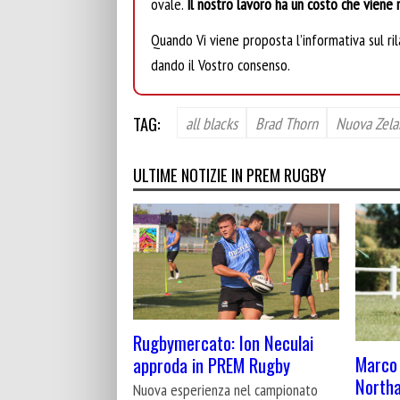
ovale.
Il nostro lavoro ha un costo che viene r
Quando Vi viene proposta l’informativa sul rila
dando il Vostro consenso.
TAG:
all blacks
Brad Thorn
Nuova Zela
ULTIME NOTIZIE IN PREM RUGBY
Rugbymercato: Ion Neculai
Marco 
approda in PREM Rugby
North
Nuova esperienza nel campionato