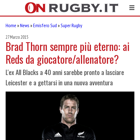
Home
»
News
»
Emisfero Sud
»
Super Rugby
27 Marzo 2015
Brad Thorn sempre più eterno: ai
Reds da giocatore/allenatore?
L'ex All Blacks a 40 anni sarebbe pronto a lasciare
Leicester e a gettarsi in una nuova avventura