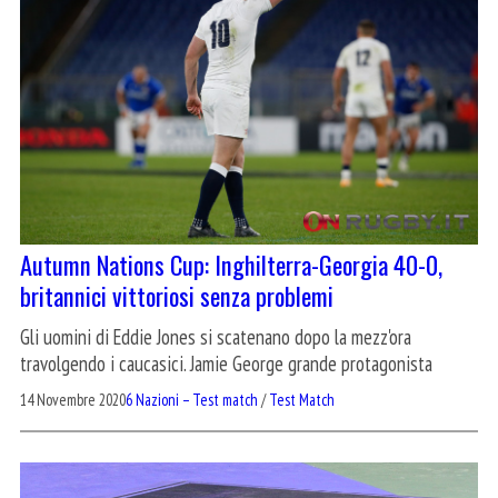
Autumn Nations Cup: Inghilterra-Georgia 40-0,
britannici vittoriosi senza problemi
Gli uomini di Eddie Jones si scatenano dopo la mezz'ora
travolgendo i caucasici. Jamie George grande protagonista
14 Novembre 2020
6 Nazioni – Test match
/
Test Match