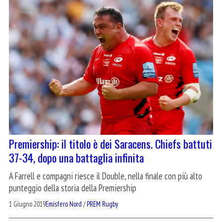
Premiership: il titolo è dei Saracens. Chiefs battuti
37-34, dopo una battaglia infinita
A Farrell e compagni riesce il Double, nella finale con più alto
punteggio della storia della Premiership
1 Giugno 2019
Emisfero Nord
/
PREM Rugby