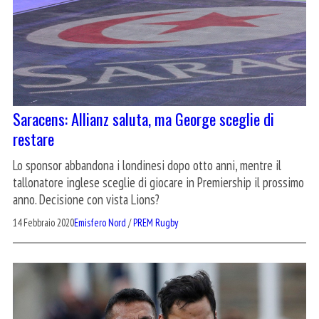
Saracens: Allianz saluta, ma George sceglie di
restare
Lo sponsor abbandona i londinesi dopo otto anni, mentre il
tallonatore inglese sceglie di giocare in Premiership il prossimo
anno. Decisione con vista Lions?
14 Febbraio 2020
Emisfero Nord
/
PREM Rugby