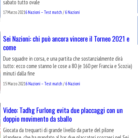
sabato tutto ovale
17 Marzo 2021
6 Nazioni – Test match
/
6 Nazioni
Sei Nazioni: chi può ancora vincere il Torneo 2021 e
come
Due squadre in corsa, e una partita che sostanzialmente dirà
tutto: ecco come stanno le cose a 80 (e 160 per Francia e Scozia)
minuti dalla fine
15 Marzo 2021
6 Nazioni – Test match
/
6 Nazioni
Video: Tadhg Furlong evita due placcaggi con un
doppio movimento da sballo
Giocata da trequarti di grande livello da parte del pilone
irlandese, che ha mandato al bar due placcatori scozzesi nel Sei