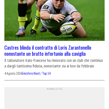
Castres blinda il contratto di Loris Zarantonello
nonostante un brutto infortunio alla caviglia
Il tallonatore italo-francese ha rinnovato con un club che continua
a dargli tantissima fiducia, nonostante sia ai box da febbraio
4 Agosto 2026
Emisfero Nord
/
Top 14