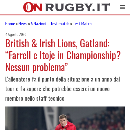
Home
»
News
»
6 Nazioni – Test match
»
Test Match
4 Agosto 2020
British & Irish Lions, Gatland:
“Farrell e Itoje in Championship?
Nessun problema”
L'allenatore fa il punto della situazione a un anno dal
tour e fa sapere che potrebbe esserci un nuovo
membro nello staff tecnico