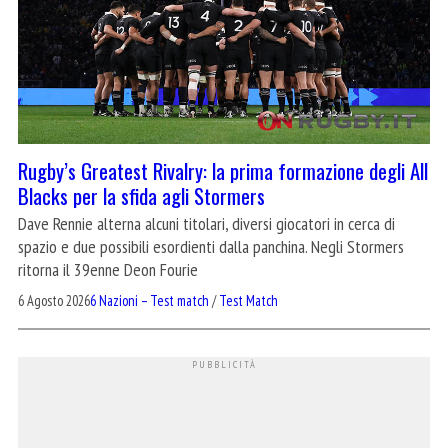
Rugby’s Greatest Rivalry: la prima formazione degli All
Blacks per la sfida agli Stormers
Dave Rennie alterna alcuni titolari, diversi giocatori in cerca di
spazio e due possibili esordienti dalla panchina. Negli Stormers
ritorna il 39enne Deon Fourie
6 Agosto 2026
6 Nazioni – Test match
/
Test Match