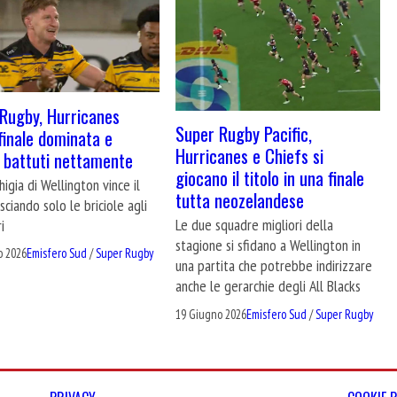
Rugby, Hurricanes
Super Rugby Pacific,
finale dominata e
Hurricanes e Chiefs si
 battuti nettamente
giocano il titolo in una finale
higia di Wellington vince il
tutta neozelandese
asciando solo le briciole agli
Le due squadre migliori della
i
stagione si sfidano a Wellington in
o 2026
Emisfero Sud
/
Super Rugby
una partita che potrebbe indirizzare
anche le gerarchie degli All Blacks
19 Giugno 2026
Emisfero Sud
/
Super Rugby