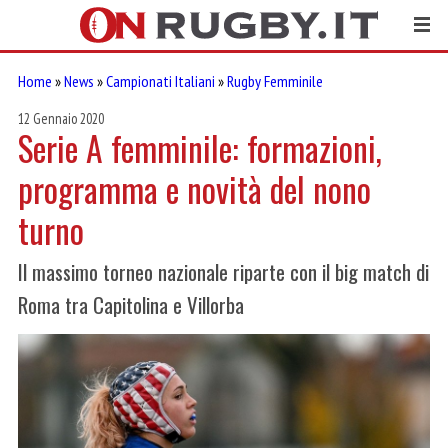
Home
»
News
»
Campionati Italiani
»
Rugby Femminile
12 Gennaio 2020
Serie A femminile: formazioni,
programma e novità del nono
turno
Il massimo torneo nazionale riparte con il big match di
Roma tra Capitolina e Villorba