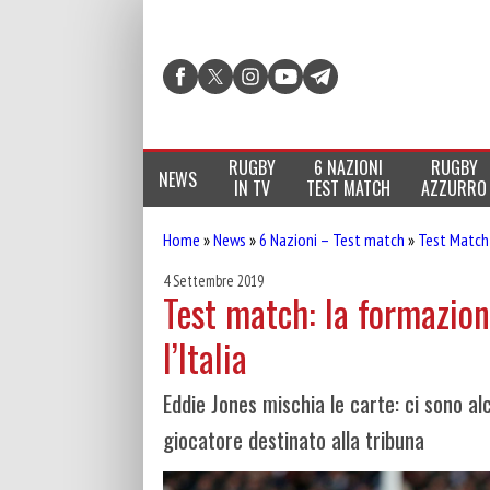
RUGBY
6 NAZIONI
RUGBY
NEWS
IN TV
TEST MATCH
AZZURRO
Home
»
News
»
6 Nazioni – Test match
»
Test Match
4 Settembre 2019
Test match: la formazione
l’Italia
Eddie Jones mischia le carte: ci sono a
giocatore destinato alla tribuna