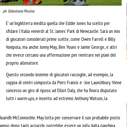
ph. Sebastiano Pessina
E’ un’Inghilterra inedita quella che Eddie Jones ha scelto per
sfidare l’Italia venerdì al St. James’ Park di Newcastle. Sarà un mix
di giocatori considerati prime scelte, come Owen Farrell e Billy
Vunipola, ma anche Jonny May, Ben Youns e Jamie George, e altri
che invece cercano una affermazione per rientrare nei piani del
proprio allenatore.
Questo secondo insieme di giocatori raccoglie, ad esempio, la
coppia di centri composta da Piers Francis e -Joe Launchbury. Viene
concesso un giro di riposo ad Elliot Daly, che ha finora disputato
tutti i
warm-ups,
e inserito ad estremo Anthony Watson, la
 Ruaridh McConnochie. May lotta per conservare il suo probabile posto
ampo dopo tanti acciacchi, potrebbe essere un jolly dalla panchina