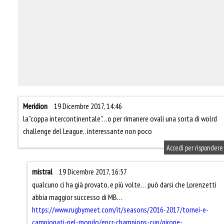
Meridion
19 Dicembre 2017, 14:46
la”coppa intercontinentale”…o per rimanere ovali una sorta di wolrd
challenge del League.. interessante non poco
Accedi per rispondere
mistral
19 Dicembre 2017, 16:57
qualcuno ci ha già provato, e più volte… può darsi che Lorenzetti
abbia maggior successo di MB…
https://www.rugbymeet.com/it/seasons/2016-2017/tornei-e-
campionati-nel-mondo/epcr-champions-cup/girone-