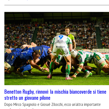
Benetton Rugby, rinnovi: la mischia biancoverde si tiene
stretto un giovane pilone
Dopo Mirco Spagnolo e Giosuè Zilocchi, ecco un'altra importante