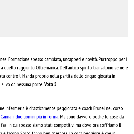
ones. Formazione spesso cambiata, uncapped e novità. Purtroppo per i
a quello raggiunto Oltremanica. Dell’antico spirito transalpino se ne è
ta contro l’Irlanda proprio nella partita delle cinque giocata in
n si va da nessuna parte.
Voto 5
.
zione infermeria è drasticamente peggiorata e coach Brunel nel corso
Canna, i due uomini più in forma
. Ma sono davvero poche le cose da
fasi in cui spesso siamo stati competitivi ma dove ora soffriamo il
zza e Jacopo Sarto fanno ben sperare). La cosa peggiore è che in