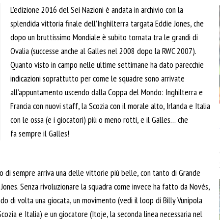
L’edizione 2016 del Sei Nazioni è andata in archivio con la
splendida vittoria finale dell’Inghilterra targata Eddie Jones, che
dopo un bruttissimo Mondiale è subito tornata tra le grandi di
Ovalia (successe anche al Galles nel 2008 dopo la RWC 2007).
Quanto visto in campo nelle ultime settimane ha dato parecchie
indicazioni soprattutto per come le squadre sono arrivate
all’appuntamento uscendo dalla Coppa del Mondo: Inghilterra e
Francia con nuovi staff, la Scozia con il morale alto, Irlanda e Italia
con le ossa (e i giocatori) più o meno rotti, e il Galles… che
fa sempre il Galles!
o di sempre arriva una delle vittorie più belle, con tanto di Grande
e Jones. Senza rivoluzionare la squadra come invece ha fatto da Novés,
o di volta una giocata, un movimento (vedi il loop di Billy Vunipola
ozia e Italia) e un giocatore (Itoje, la seconda linea necessaria nel