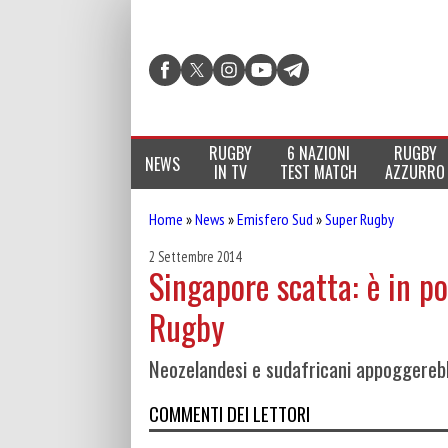
RUGBY
6 NAZIONI
RUGBY
NEWS
IN TV
TEST MATCH
AZZURRO
Home
»
News
»
Emisfero Sud
»
Super Rugby
2 Settembre 2014
Singapore scatta: è in po
Rugby
Neozelandesi e sudafricani appoggerebbe
COMMENTI DEI LETTORI