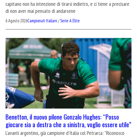
capitano non ha intenzione di tirarsi indietro, e ci tiene a precisare
di non aver mai pensato di andarsene
6 Agosto 2026
Campionati Italiani
/
Serie A Elite
Benetton, il nuovo pilone Gonzalo Hughes: “Posso
giocare sia a destra che a sinistra, voglio essere utile”
L'avanti argentino, già campione d'Italia col Petrarca: "Riconosco