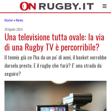
Home
»
News
18 Aprile 2014
Una televisione tutta ovale: la via
di una Rugby TV è percorribile?
Il tennis già ce l'ha da un po' di anni, il basket vorrebbe
darsela presto. E il rugby che farà? E' una strada da
seguire?