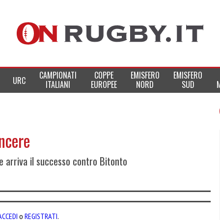
CAMPIONATI
COPPE
EMISFERO
EMISFERO
URC
ITALIANI
EUROPEE
NORD
SUD
incere
e arriva il successo contro Bitonto
ACCEDI
o
REGISTRATI
.