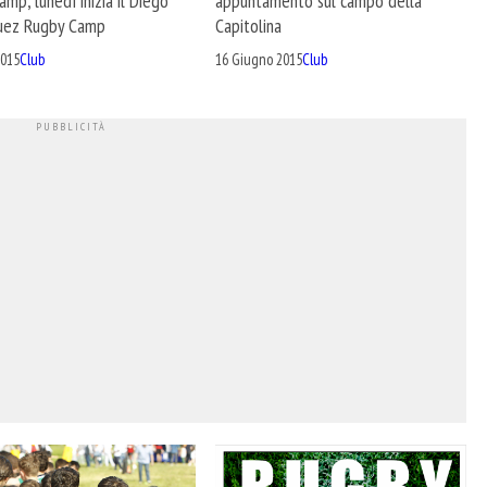
appuntamento sul campo della
mp, lunedì inizia il Diego
Capitolina
uez Rugby Camp
16 Giugno 2015
Club
2015
Club