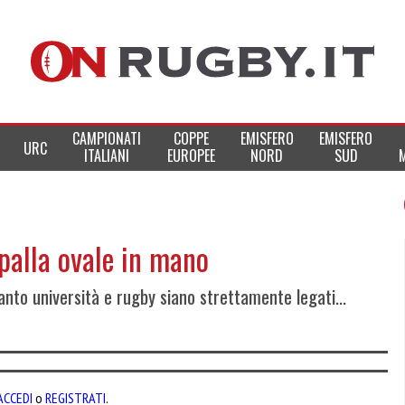
CAMPIONATI
COPPE
EMISFERO
EMISFERO
URC
ITALIANI
EUROPEE
NORD
SUD
palla ovale in mano
nto università e rugby siano strettamente legati...
ACCEDI
o
REGISTRATI
.