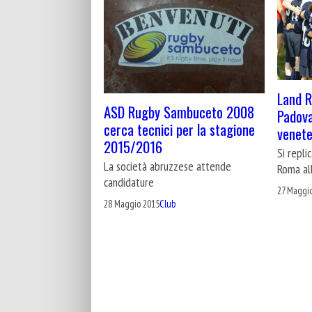
Land R
ASD Rugby Sambuceto 2008
Padova
cerca tecnici per la stagione
venet
2015/2016
Si repli
La società abruzzese attende
Roma all
candidature
27 Maggi
28 Maggio 2015
Club