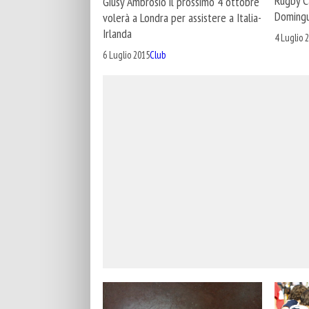
Rugby Ca
Giusy Ambrosio il prossimo 4 ottobre
Doming
volerà a Londra per assistere a Italia-
Irlanda
4 Luglio 
6 Luglio 2015
Club