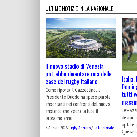
ULTIME NOTIZIE IN LA NAZIONALE
Il nuovo stadio di Venezia
potrebbe diventare una delle
Italia
case del rugby italiano
Doming
Come riporta il Gazzettino, il
tutti 
Presidente Duodo ha speso parole
massim
importanti nei confronti del nuovo
L'ex-Az
impianto che vedrà la luce il
decision
prossimo anno
optare 
4 Agosto 2026
Rugby Azzurro
/
La Nazionale
Quesad