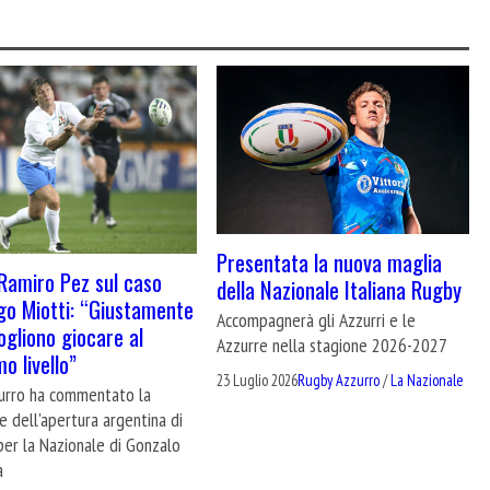
Presentata la nuova maglia
, Ramiro Pez sul caso
della Nazionale Italiana Rugby
o Miotti: “Giustamente
Accompagnerà gli Azzurri e le
vogliono giocare al
Azzurre nella stagione 2026-2027
o livello”
23 Luglio 2026
Rugby Azzurro
/
La Nazionale
zurro ha commentato la
e dell'apertura argentina di
per la Nazionale di Gonzalo
a