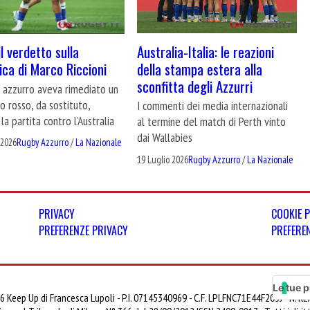
Australia-Italia: le reazioni
 il verdetto sulla
della stampa estera alla
fica di Marco Riccioni
sconfitta degli Azzurri
e azzurro aveva rimediato un
no rosso, da sostituto,
I commenti dei media internazionali
la partita contro l'Australia
al termine del match di Perth vinto
dai Wallabies
 2026
Rugby Azzurro
/
La Nazionale
19 Luglio 2026
Rugby Azzurro
/
La Nazionale
PRIVACY
COOKIE 
PREFERENZE PRIVACY
PREFERE
Le tue p
6 Keep Up di Francesca Lupoli - P.I. 07145340969 - C.F. LPLFNC71E44F205J - N. 