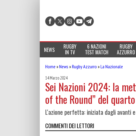
RUGBY
6 NAZIONI
RUGBY
NEWS
IN TV
TEST MATCH
AZZURRO
Home
»
News
»
Rugby Azzurro
»
La Nazionale
14 Marzo 2024
Sei Nazioni 2024: la meta
of the Round” del quarto
L'azione perfetta: iniziata dagli avanti e
COMMENTI DEI LETTORI