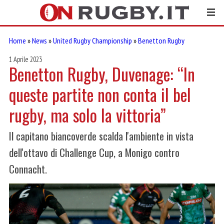
Home
»
News
»
United Rugby Championship
»
Benetton Rugby
1 Aprile 2023
Benetton Rugby, Duvenage: “In
queste partite non conta il bel
rugby, ma solo la vittoria”
Il capitano biancoverde scalda l'ambiente in vista
dell'ottavo di Challenge Cup, a Monigo contro
Connacht.