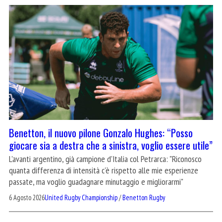
Benetton, il nuovo pilone Gonzalo Hughes: “Posso
giocare sia a destra che a sinistra, voglio essere utile”
L'avanti argentino, già campione d'Italia col Petrarca: "Riconosco
quanta differenza di intensità c'è rispetto alle mie esperienze
passate, ma voglio guadagnare minutaggio e migliorarmi"
6 Agosto 2026
United Rugby Championship
/
Benetton Rugby