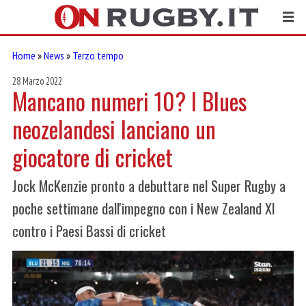
Home
»
News
»
Terzo tempo
28 Marzo 2022
Mancano numeri 10? I Blues
neozelandesi lanciano un
giocatore di cricket
Jock McKenzie pronto a debuttare nel Super Rugby a
poche settimane dall'impegno con i New Zealand XI
contro i Paesi Bassi di cricket