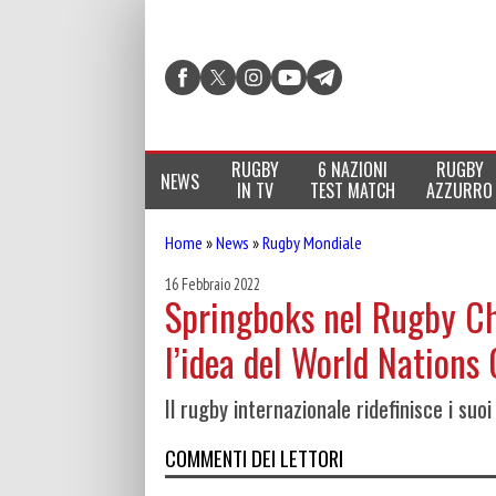
RUGBY
6 NAZIONI
RUGBY
NEWS
IN TV
TEST MATCH
AZZURRO
Home
»
News
»
Rugby Mondiale
16 Febbraio 2022
Springboks nel Rugby Ch
l’idea del World Nation
Il rugby internazionale ridefinisce i suoi 
COMMENTI DEI LETTORI