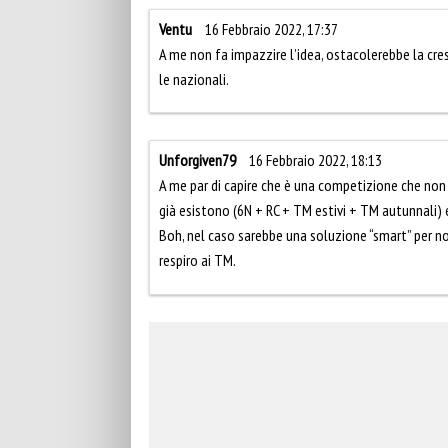
Ventu
16 Febbraio 2022, 17:37
A me non fa impazzire l’idea, ostacolerebbe la cre
le nazionali.
Unforgiven79
16 Febbraio 2022, 18:13
A me par di capire che è una competizione che non p
già esistono (6N + RC + TM estivi + TM autunnali) ed
Boh, nel caso sarebbe una soluzione “smart” per no
respiro ai TM.