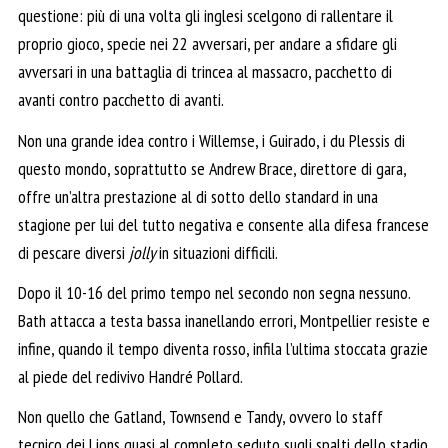
questione: più di una volta gli inglesi scelgono di rallentare il
proprio gioco, specie nei 22 avversari, per andare a sfidare gli
avversari in una battaglia di trincea al massacro, pacchetto di
avanti contro pacchetto di avanti.
Non una grande idea contro i Willemse, i Guirado, i du Plessis di
questo mondo, soprattutto se Andrew Brace, direttore di gara,
offre un’altra prestazione al di sotto dello standard in una
stagione per lui del tutto negativa e consente alla difesa francese
di pescare diversi
jolly
in situazioni difficili.
Dopo il 10-16 del primo tempo nel secondo non segna nessuno.
Bath attacca a testa bassa inanellando errori, Montpellier resiste e
infine, quando il tempo diventa rosso, infila l’ultima stoccata grazie
al piede del redivivo Handré Pollard.
Non quello che Gatland, Townsend e Tandy, ovvero lo staff
tecnico dei Lions quasi al completo seduto sugli spalti dello stadio