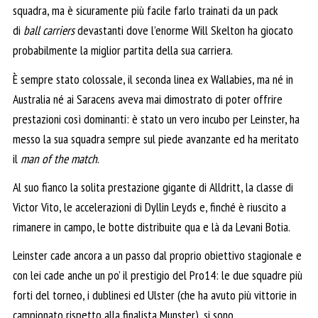
squadra, ma è sicuramente più facile farlo trainati da un pack
di
ball carriers
devastanti dove l’enorme Will Skelton ha giocato
probabilmente la miglior partita della sua carriera.
È sempre stato colossale, il seconda linea ex Wallabies, ma né in
Australia né ai Saracens aveva mai dimostrato di poter offrire
prestazioni così dominanti: è stato un vero incubo per Leinster, ha
messo la sua squadra sempre sul piede avanzante ed ha meritato
il
man of the match
.
Al suo fianco la solita prestazione gigante di Alldritt, la classe di
Victor Vito, le accelerazioni di Dyllin Leyds e, finché è riuscito a
rimanere in campo, le botte distribuite qua e là da Levani Botia.
Leinster cade ancora a un passo dal proprio obiettivo stagionale e
con lei cade anche un po’ il prestigio del Pro14: le due squadre più
forti del torneo, i dublinesi ed Ulster (che ha avuto più vittorie in
campionato rispetto alla finalista Munster), si sono