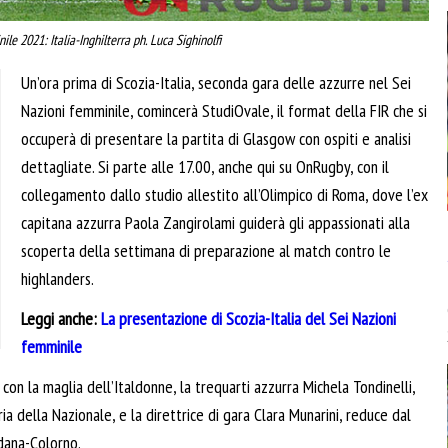
le 2021: Italia-Inghilterra ph. Luca Sighinolfi
Un’ora prima di Scozia-Italia, seconda gara delle azzurre nel Sei
Nazioni femminile, comincerà StudiOvale, il format della FIR che si
occuperà di presentare la partita di Glasgow con ospiti e analisi
dettagliate. Si parte alle 17.00, anche qui su OnRugby, con il
collegamento dallo studio allestito all’Olimpico di Roma, dove l’ex
capitana azzurra Paola Zangirolami guiderà gli appassionati alla
scoperta della settimana di preparazione al match contro le
highlanders.
Leggi anche:
La presentazione di Scozia-Italia del Sei Nazioni
femminile
on la maglia dell’Italdonne, la trequarti azzurra Michela Tondinelli,
a della Nazionale, e la direttrice di gara Clara Munarini, reduce dal
dana-Colorno.