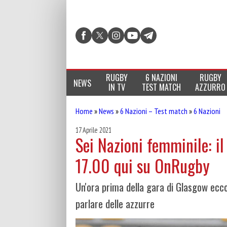
RUGBY
6 NAZIONI
RUGBY
NEWS
IN TV
TEST MATCH
AZZURRO
Home
»
News
»
6 Nazioni – Test match
»
6 Nazioni
17 Aprile 2021
Sei Nazioni femminile: il 
17.00 qui su OnRugby
Un'ora prima della gara di Glasgow ecco
parlare delle azzurre