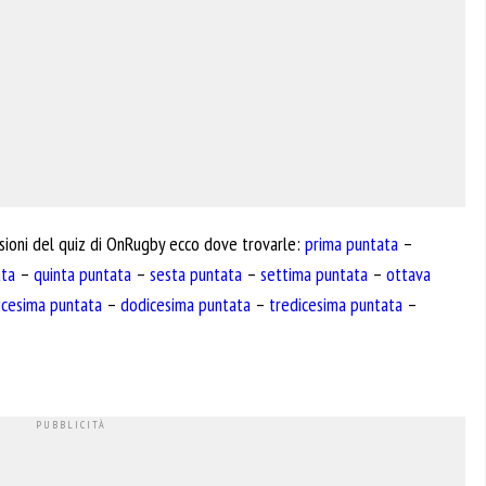
ssioni del quiz di OnRugby ecco dove trovarle:
prima puntata
–
ata
–
quinta puntata
–
sesta puntata
–
settima puntata
–
ottava
icesima puntata
–
dodicesima puntata
–
tredicesima puntata
–