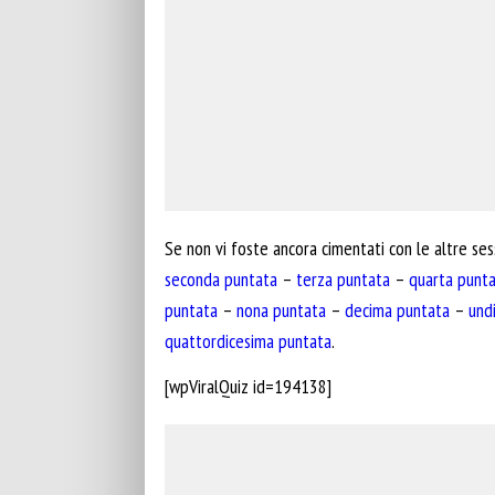
Se non vi foste ancora cimentati con le altre se
seconda puntata
–
terza puntata
–
quarta punt
puntata
–
nona puntata
–
decima puntata
–
und
quattordicesima puntata
.
[wpViralQuiz id=194138]