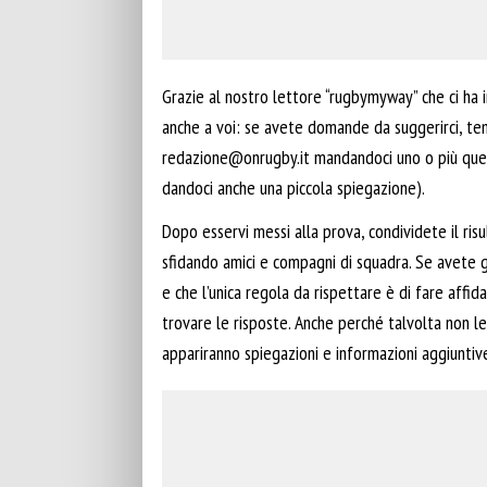
Grazie al nostro lettore “rugbymyway” che ci ha
anche a voi: se avete domande da suggerirci, tema
redazione@onrugby.it
mandandoci uno o più quesi
dandoci anche una piccola spiegazione).
Dopo esservi messi alla prova, condividete il risu
sfidando amici e compagni di squadra. Se avete 
e che l’unica regola da rispettare è di fare affi
trovare le risposte. Anche perché talvolta non l
appariranno spiegazioni e informazioni aggiuntiv