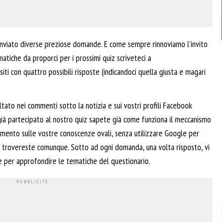
 inviato diverse preziose domande. E come sempre rinnoviamo l’invito
tiche da proporci per i prossimi quiz scriveteci a
ti con quattro possibili risposte (indicandoci quella giusta e magari
ltato nei commenti sotto la notizia e sui vostri profili Facebook
già partecipato al nostro quiz sapete già come funziona il meccanismo
damento sulle vostre conoscenze ovali, senza utilizzare Google per
e trovereste comunque. Sotto ad ogni domanda, una volta risposto, vi
e per approfondire le tematiche del questionario.