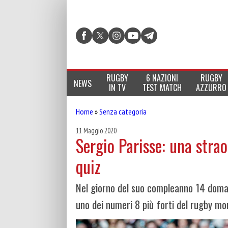
RUGBY
6 NAZIONI
RUGBY
NEWS
IN TV
TEST MATCH
AZZURRO
Home
»
Senza categoria
11 Maggio 2020
Sergio Parisse: una strao
quiz
Nel giorno del suo compleanno 14 doman
uno dei numeri 8 più forti del rugby mo