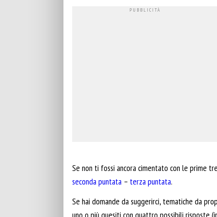
Se non ti fossi ancora cimentato con le prime tr
seconda puntata
–
terza puntata
.
Se hai domande da suggerirci, tematiche da propor
uno o più quesiti con quattro possibili risposte (i