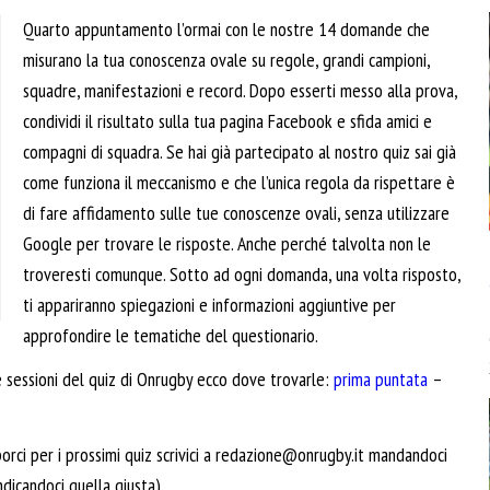
Quarto appuntamento l’ormai con le nostre 14 domande che
misurano la tua conoscenza ovale su regole, grandi campioni,
squadre, manifestazioni e record. Dopo esserti messo alla prova,
condividi il risultato sulla tua pagina Facebook e sfida amici e
compagni di squadra. Se hai già partecipato al nostro quiz sai già
come funziona il meccanismo e che l’unica regola da rispettare è
di fare affidamento sulle tue conoscenze ovali, senza utilizzare
Google per trovare le risposte. Anche perché talvolta non le
troveresti comunque. Sotto ad ogni domanda, una volta risposto,
ti appariranno spiegazioni e informazioni aggiuntive per
approfondire le tematiche del questionario.
e sessioni del quiz di Onrugby ecco dove trovarle:
prima puntata
–
ci per i prossimi quiz scrivici a
redazione@onrugby.it
mandandoci
ndicandoci quella giusta).