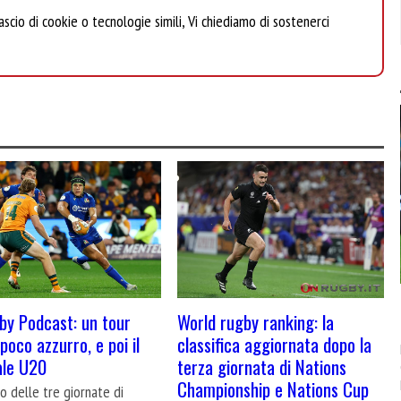
scio di cookie o tecnologie simili, Vi chiediamo di sostenerci
y Podcast: un tour
World rugby ranking: la
poco azzurro, e poi il
classifica aggiornata dopo la
ale U20
terza giornata di Nations
Championship e Nations Cup
cio delle tre giornate di