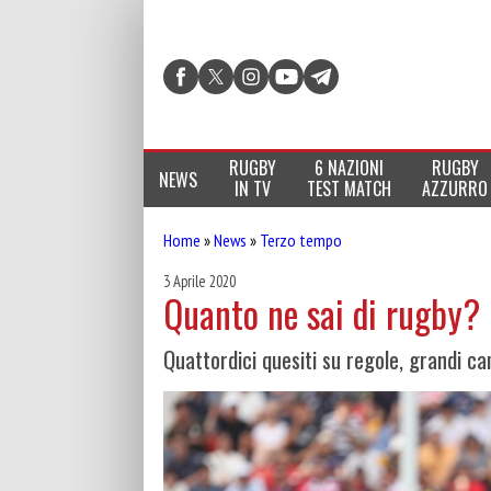
RUGBY
6 NAZIONI
RUGBY
NEWS
IN TV
TEST MATCH
AZZURRO
Home
»
News
»
Terzo tempo
3 Aprile 2020
Quanto ne sai di rugby? M
Quattordici quesiti su regole, grandi c