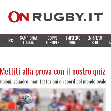
CAMPIONATI
COPPE
EMISFERO
EMISFERO
URC
ITALIANI
EUROPEE
NORD
SUD
ettiti alla prova con il nostro quiz
ampioni, squadre, manifestazioni e record del mondo ovale