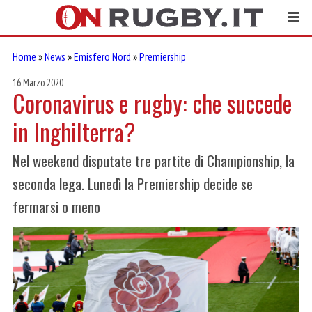
Home
»
News
»
Emisfero Nord
»
Premiership
16 Marzo 2020
Coronavirus e rugby: che succede
in Inghilterra?
Nel weekend disputate tre partite di Championship, la
seconda lega. Lunedì la Premiership decide se
fermarsi o meno