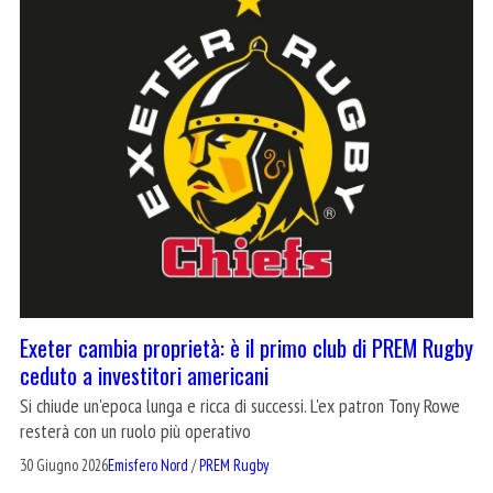
Exeter cambia proprietà: è il primo club di PREM Rugby
ceduto a investitori americani
Si chiude un'epoca lunga e ricca di successi. L'ex patron Tony Rowe
resterà con un ruolo più operativo
30 Giugno 2026
Emisfero Nord
/
PREM Rugby