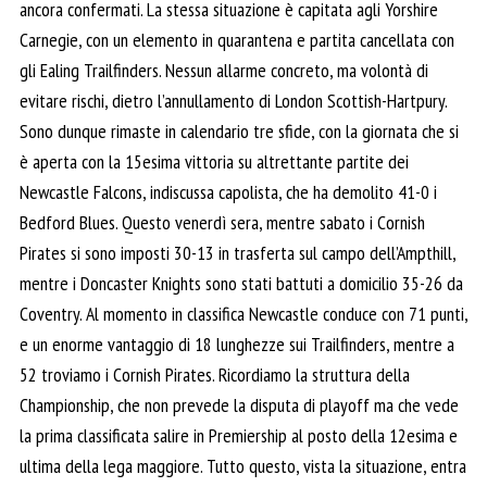
ancora confermati. La stessa situazione è capitata agli Yorshire
Carnegie, con un elemento in quarantena e partita cancellata con
gli Ealing Trailfinders. Nessun allarme concreto, ma volontà di
evitare rischi, dietro l’annullamento di London Scottish-Hartpury.
Sono dunque rimaste in calendario tre sfide, con la giornata che si
è aperta con la 15esima vittoria su altrettante partite dei
Newcastle Falcons, indiscussa capolista, che ha demolito 41-0 i
Bedford Blues. Questo venerdì sera, mentre sabato i Cornish
Pirates si sono imposti 30-13 in trasferta sul campo dell’Ampthill,
mentre i Doncaster Knights sono stati battuti a domicilio 35-26 da
Coventry. Al momento in classifica Newcastle conduce con 71 punti,
e un enorme vantaggio di 18 lunghezze sui Trailfinders, mentre a
52 troviamo i Cornish Pirates. Ricordiamo la struttura della
Championship, che non prevede la disputa di playoff ma che vede
la prima classificata salire in Premiership al posto della 12esima e
ultima della lega maggiore. Tutto questo, vista la situazione, entra