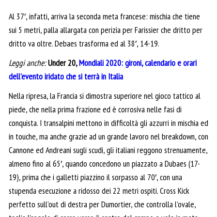
Al 37′, infatti, arriva la seconda meta francese: mischia che tiene
sui 5 metri, palla allargata con perizia per Farissier che dritto per
dritto va oltre. Debaes trasforma ed al 38′, 14-19.
Leggi anche:
Under 20,
Mondiali 2020: gironi, calendario e orari
dell’evento iridato che si terrà in Italia
Nella ripresa, la Francia si dimostra superiore nel gioco tattico al
piede, che nella prima frazione ed è corrosiva nelle fasi di
conquista. I transalpini mettono in difficoltà gli azzurri in mischia ed
in touche, ma anche grazie ad un grande lavoro nel breakdown, con
Cannone ed Andreani sugli scudi, gli italiani reggono strenuamente,
almeno fino al 65′, quando concedono un piazzato a Dubaes (17-
19), prima che i galletti piazzino il sorpasso al 70′, con una
stupenda esecuzione a ridosso dei 22 metri ospiti. Cross Kick
perfetto sull’out di destra per Dumortier, che controlla l’ovale,