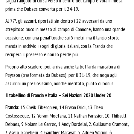
taglia l’angolo di corsa verso il centro del campo e vola in meta,
prima che Dubaes converta per il 24-19.
Al 77′, gli azzurri, riportati sin dentro i 22 avversari da uno
strepitoso buco in mezzo al campo di Cannone, hanno una grande
occasione, con una penal’touche sui 5 metri, ma il lancio storto
manda in archivio i sogni di gloria italiani, con la Francia che
recupera il possesso e non lo perde più.
Proprio allo scadere, poi, arriva anche la beffarda marcatura di
Peysson (trasformata da Dubaes), per il 31-19, che nega agli
azzurrini un preziosissimo, nonché meritato, punto di bonus.
Il tabellino di Francia v Italia – Sei Nazioni 2020 Under 20
Francia:
15 Cheik Tiberghien, 14 Erwan Dridi, 13 Theo
Costosseque, 12 Yoram Moefana, 11 Nathan Farissier, 10. Thibault
Debaes, 9 Nolann Le Garrec, 1 Andy Bordelai, 2. Guillaume Cramont,
3 Aselo Ikahehegi, 4. Gauthier Maravat, 5. Adrien Warion, 6