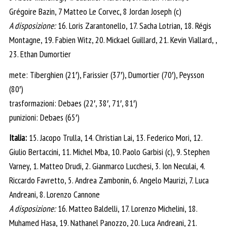
Grégoire Bazin, 7 Matteo Le Corvec, 8 Jordan Joseph (c)
A disposizione:
16. Loris Zarantonello, 17. Sacha Lotrian, 18. Régis
Montagne, 19. Fabien Witz, 20. Mickael Guillard, 21. Kevin Viallard, ,
23. Ethan Dumortier
mete: Tiberghien (21′), Farissier (37′), Dumortier (70′), Peysson
(80′)
trasformazioni: Debaes (22′, 38′, 71′, 81′)
punizioni: Debaes (65′)
Italia:
15. Jacopo Trulla, 14. Christian Lai, 13. Federico Mori, 12.
Giulio Bertaccini, 11. Michel Mba, 10. Paolo Garbisi (c), 9. Stephen
Varney, 1. Matteo Drudi, 2. Gianmarco Lucchesi, 3. Ion Neculai, 4.
Riccardo Favretto, 5. Andrea Zambonin, 6. Angelo Maurizi, 7. Luca
Andreani, 8. Lorenzo Cannone
A disposizione:
16. Matteo Baldelli, 17. Lorenzo Michelini, 18.
Muhamed Hasa, 19. Nathanel Panozzo, 20. Luca Andreani, 21.