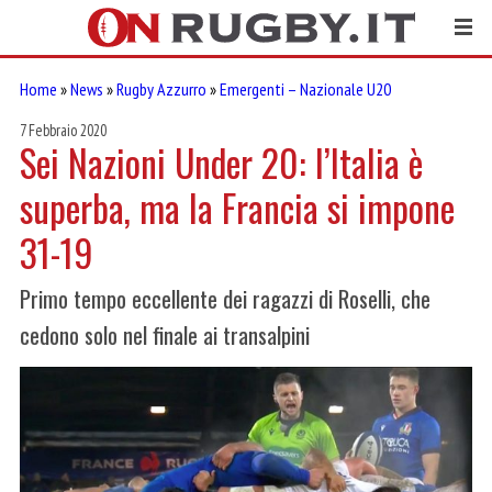
Home
»
News
»
Rugby Azzurro
»
Emergenti – Nazionale U20
7 Febbraio 2020
Sei Nazioni Under 20: l’Italia è
superba, ma la Francia si impone
31-19
Primo tempo eccellente dei ragazzi di Roselli, che
cedono solo nel finale ai transalpini