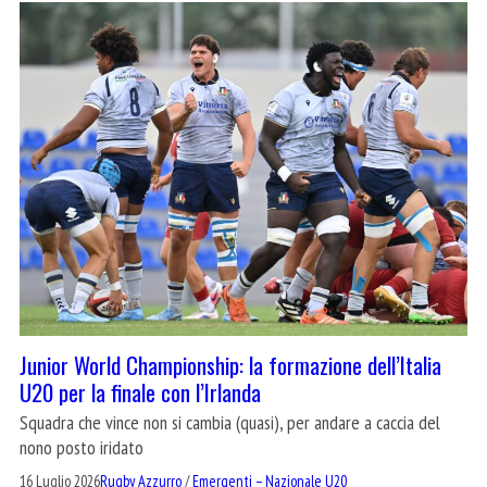
Junior World Championship: la formazione dell’Italia
U20 per la finale con l’Irlanda
Squadra che vince non si cambia (quasi), per andare a caccia del
nono posto iridato
16 Luglio 2026
Rugby Azzurro
/
Emergenti – Nazionale U20