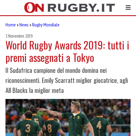
Home
»
News
»
Rugby Mondiale
3 Novembre 2019
World Rugby Awards 2019: tutti i
premi assegnati a Tokyo
Il Sudafrica campione del mondo domina nei
riconoscimenti. Emily Scarratt miglior giocatrice, agli
All Blacks la miglior meta