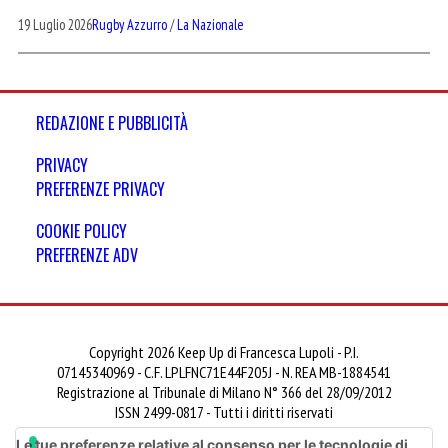
19 Luglio 2026
Rugby Azzurro
/
La Nazionale
REDAZIONE E PUBBLICITÀ
PRIVACY
PREFERENZE PRIVACY
COOKIE POLICY
PREFERENZE ADV
Copyright 2026 Keep Up di Francesca Lupoli - P.I.
07145340969 - C.F. LPLFNC71E44F205J - N. REA MB-1884541
Registrazione al Tribunale di Milano N° 366 del 28/09/2012
ISSN 2499-0817 - Tutti i diritti riservati
Le tue preferenze relative al consenso per le tecnologie di