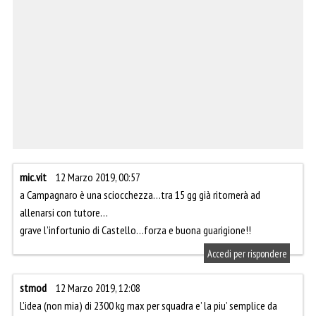
mic.vit
12 Marzo 2019, 00:57
a Campagnaro è una sciocchezza…tra 15 gg già ritornerà ad
allenarsi con tutore…
grave l’infortunio di Castello…forza e buona guarigione!!
Accedi per rispondere
stmod
12 Marzo 2019, 12:08
L’idea (non mia) di 2300 kg max per squadra e’ la piu’ semplice da