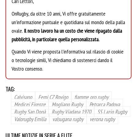
Cari Lettori,
OnRugby, da oltre 10 anni, Vi offre gratuitamente
un’informazione puntuale e quotidiana sul mondo della palla
ovale.
Il nostro lavoro ha un costo che viene ripagato dalla
pubblicità, in particolare quella personalizzata.
Quando Vi viene proposta l’informativa sul rilascio di cookie
o tecnologie simili, Vi chiediamo di sostenerci dando il
Vostro consenso.
TAG:
Calvisano
Femi CZ Rovigo
fiamme oro rugby
Medicei Firenze
Mogliano Rugby
Petrarca Padova
Rugby San Donà
Rugby Viadana 1970
SS Lazio Rugby
Valorugby Emilia
valsugana rugby
verona rugby
ULTIME NOTIZIE IN SERIE A ELITE