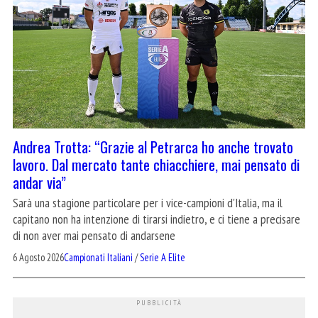
Andrea Trotta: “Grazie al Petrarca ho anche trovato
lavoro. Dal mercato tante chiacchiere, mai pensato di
andar via”
Sarà una stagione particolare per i vice-campioni d'Italia, ma il
capitano non ha intenzione di tirarsi indietro, e ci tiene a precisare
di non aver mai pensato di andarsene
6 Agosto 2026
Campionati Italiani
/
Serie A Elite