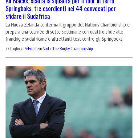
All Blacks, scelta la squadra per il tour in terra
Springboks: tre esordienti nei 44 convocati per
sfidare il Sudafrica
La Nuova Zelanda conferma il gruppo del Nations Championship e
prepara una tournée di sette settimane con quattro sfide alle
franchigie sudafricane e altrettanti test contro gli Springboks
27 Luglio 2026
Emisfero Sud
/
The Rugby Championship