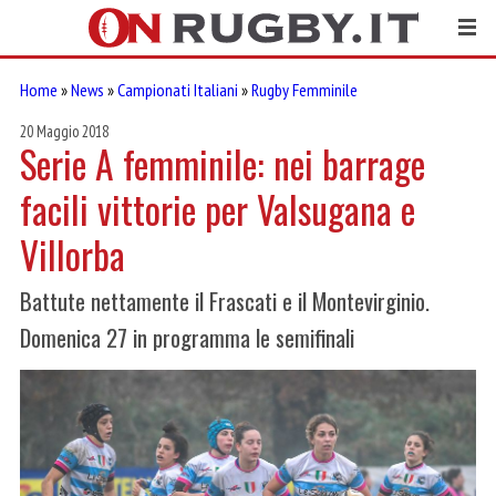
Home
»
News
»
Campionati Italiani
»
Rugby Femminile
20 Maggio 2018
Serie A femminile: nei barrage
facili vittorie per Valsugana e
Villorba
Battute nettamente il Frascati e il Montevirginio.
Domenica 27 in programma le semifinali