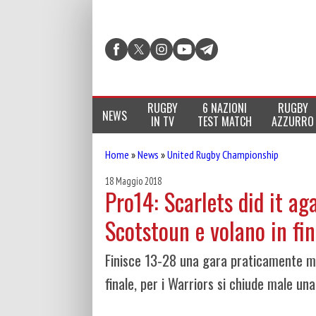
RUGBY
6 NAZIONI
RUGBY
NEWS
IN TV
TEST MATCH
AZZURRO
Home
»
News
»
United Rugby Championship
18 Maggio 2018
Pro14: Scarlets did it ag
Scotstoun e volano in fin
Finisce 13-28 una gara praticamente ma
finale, per i Warriors si chiude male un