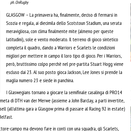
ph. OnRugby
GLASGOW – La primavera ha, finalmente, deciso di fermarsi in
Scozia e regala, ai diecimila dello Scotstoun Stadium, una serata
meravigliosa, con clima finalmente mite (almeno per queste
latitudini), sole e vento moderato. Il terreno di gioco sintetico
completa il quadro, dando a Warriors e Scarlets le condizioni
migliori per mettere in campo il loro tipo di gioco. Per i Warriors,
però, bruttissimo colpo perchè nel pre-partita Stuart Hogg viene
escluso dai 23. Al suo posto gioca Jackson, Lee Jones si prende la
maglia numero 23 e siede in panchina.
I Glaswegians tornano a giocare la semifinale casalinga di PRO14
a meta di DTH van der Merwe (assieme a John Barclay, a parti invertite,
sell (all’ultima gara a Glasgow prima di passare al Racing 92 in estate)
Belfast.
ttore-campo ma devono fare in conti con una squadra, gli Scarlets,